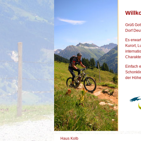
Will
Grüß Gott
Dorf Deu
Es erwart
Kurort, L
internati
Charakter
Einfach e
Schonkli
der Höhe
Haus Kolb