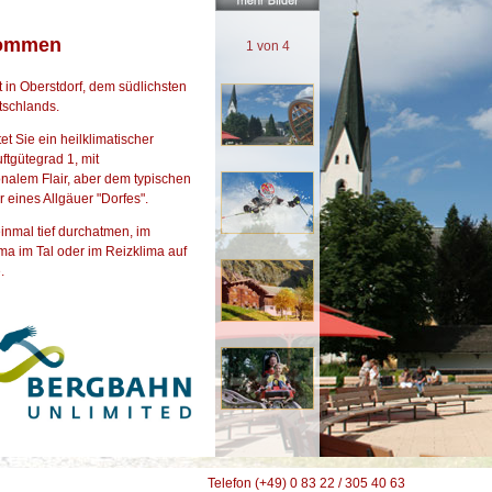
kommen
1
von 4
 in Oberstdorf, dem südlichsten
tschlands.
et Sie ein heilklimatischer
uftgütegrad 1, mit
onalem Flair, aber dem typischen
 eines Allgäuer "Dorfes".
inmal tief durchatmen, im
ma im Tal oder im Reizklima auf
.
Telefon (+49) 0 83 22 / 305 40 63