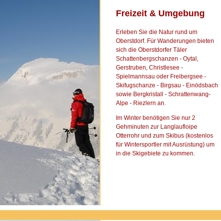
Freizeit & Umgebung
Erleben Sie die Natur rund um
Oberstdorf. Für Wanderungen bieten
sich die Oberstdorfer Täler
Schattenbergschanzen - Oytal,
Gerstruben, Christlesee -
Spielmannsau oder Freibergsee -
Skifugschanze - Birgsau - Einödsbach
sowie Bergkristall - Schrattenwang-
Alpe - Riezlern an.
Im Winter benötigen Sie nur 2
Gehminuten zur Langlaufloipe
Otterrohr und zum Skibus (kostenlos
für Wintersportler mit Ausrüstung) um
in die Skigebiete zu kommen.