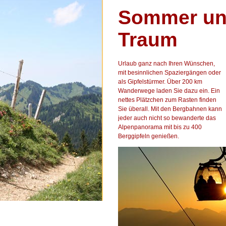
Sommer und
Traum
Urlaub ganz nach Ihren Wünschen,
mit besinnlichen Spaziergängen oder
als Gipfelstürmer. Über 200 km
Wanderwege laden Sie dazu ein. Ein
nettes Plätzchen zum Rasten finden
Sie überall. Mit den Bergbahnen kann
jeder auch nicht so bewanderte das
Alpenpanorama mit bis zu 400
Berggipfeln genießen.